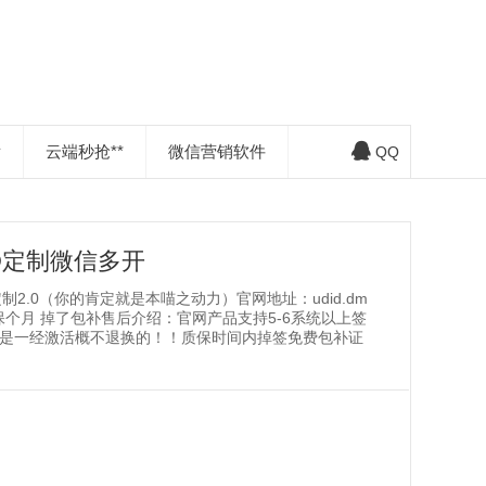
发
云端秒抢**
微信营销软件
QQ
D定制微信多开
2.0（你的肯定就是本喵之动力）官网地址：udid.dm
质保个月 掉了包补售后介绍：官网产品支持5-6系统以上签
都是一经激活概不退换的！！质保时间内掉签免费包补证