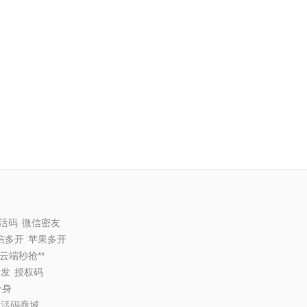
活码
微信密友
信多开
苹果多开
云端秒抢**
转发
授权码
分身
激活码商城