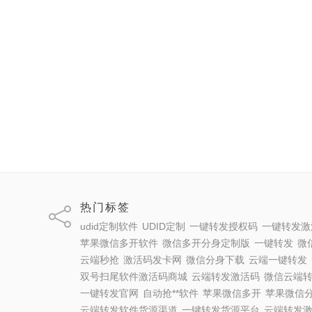
热门标签
udid定制软件
UDID定制
一键转发授权码
一键转发激
苹果微信多开软件
微信多开分身定制版
一键转发
微
云端秒抢
激活码发卡网
微信分身下载
云端一键转发
双号扫尾软件激活码商城
云端转发激活码
微信云端
一键转发官网
自动抢**软件
苹果微信多开
苹果微信
云端转发软件货源渠道
一键转发货源平台
云端转发