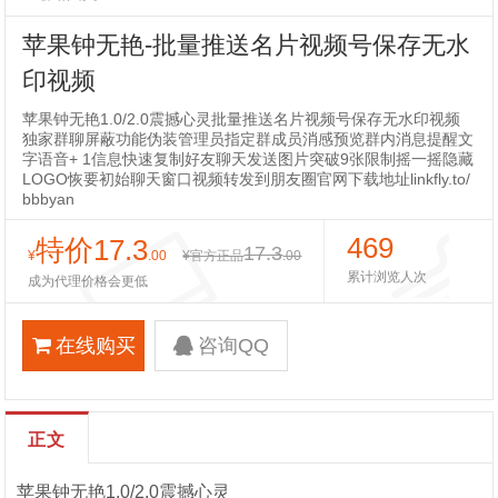
苹果钟无艳-批量推送名片视频号保存无水
印视频
苹果钟无艳1.0/2.0震撼心灵批量推送名片视频号保存无水印视频
独家群聊屏蔽功能伪装管理员指定群成员消感预览群内消息提醒文
字语音+ 1信息快速复制好友聊天发送图片突破9张限制摇一摇隐藏
LOGO恢要初始聊天窗口视频转发到朋友圈官网下载地址linkfly.to/
bbbyan
469
特价17.3
17.3
¥
.00
¥官方正品
.00
累计浏览人次
成为代理价格会更低
在线购买
咨询QQ
正文
苹果钟无艳1.0/2.0震撼心灵