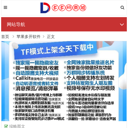
网站导航
首页
苹果多开软件
正文
缩略图文